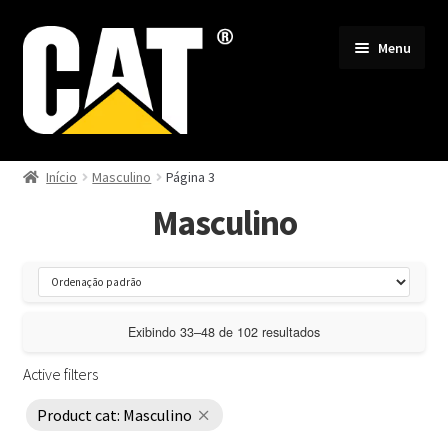
Pular
Pular
Menu
para
para
navegação
o
conteúdo
Todos
Início
Masculino
Página 3
Masculino
Masculino
Feminino
Lançamentos
Exibindo 33–48 de 102 resultados
Botinas
Active filters
Product cat: Masculino
Acompanhar Pedido