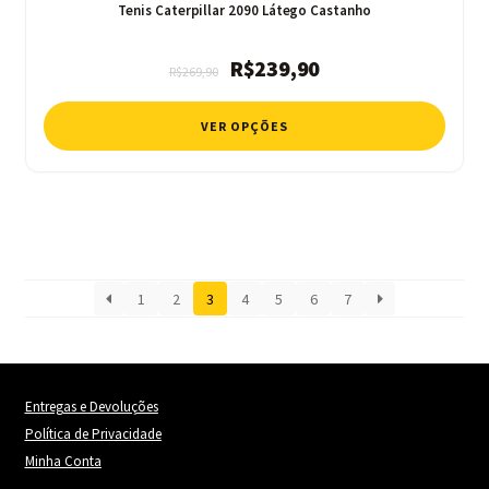
Tenis Caterpillar 2090 Látego Castanho
O
O
R$
239,90
R$
269,90
preço
preço
original
atual
VER OPÇÕES
era:
é:
R$269,90.
R$239,90.
1
2
3
4
5
6
7
Entregas e Devoluções
Política de Privacidade
Minha Conta