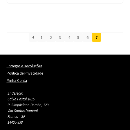
R$269,90.
R$255,90.
1
2
3
4
5
6
7
Entregas e Devoluções
Política de Privacidade
Minha Conta
Endereço:
Caixa Postal 1015
R. Simpliciano Pombo, 120
Vila Santos Dumont
Franca - SP
14405-338