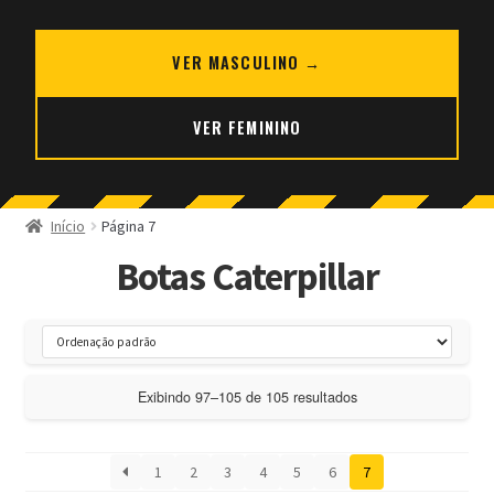
VER MASCULINO →
VER FEMININO
Início
Página 7
Botas Caterpillar
Exibindo 97–105 de 105 resultados
1
2
3
4
5
6
7