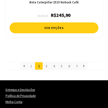
Bota Caterpillar 2515 Nobuck Café
O
O
R$
245,90
R$
259,90
preço
preço
original
atual
VER OPÇÕES
era:
é:
R$259,90.
R$245,90.
1
2
3
4
5
6
7
Entregas e Devoluções
Política de Privacidade
Minha Conta