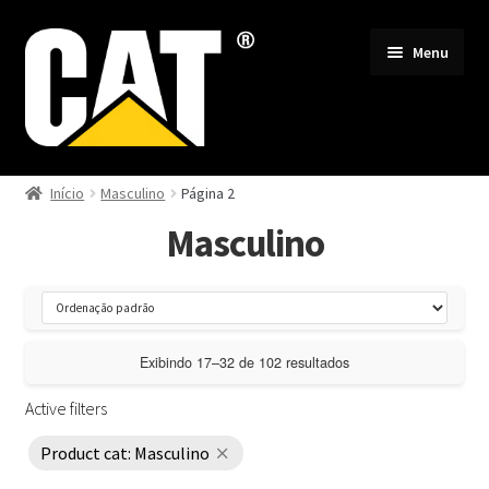
Pular
Pular
Menu
para
para
navegação
o
conteúdo
Todos
Início
Masculino
Página 2
Masculino
Masculino
Feminino
Lançamentos
Exibindo 17–32 de 102 resultados
Botinas
Active filters
Product cat: Masculino
Acompanhar Pedido