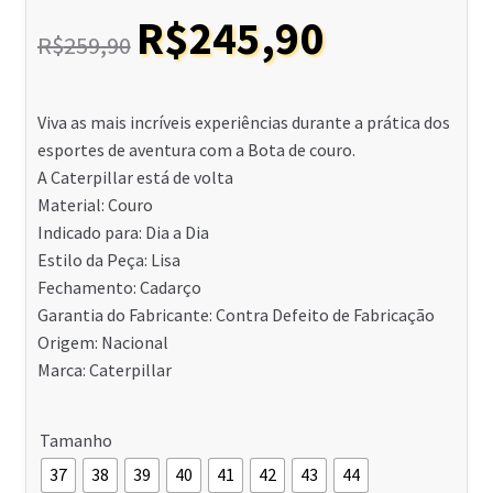
O
O
R$
245,90
R$
259,90
preço
preço
original
atual
Viva as mais incríveis experiências durante a prática dos
era:
é:
esportes de aventura com a Bota de couro.
R$259,90.
R$245,90.
A Caterpillar está de volta
Material: Couro
Indicado para: Dia a Dia
Estilo da Peça: Lisa
Fechamento: Cadarço
Garantia do Fabricante: Contra Defeito de Fabricação
Origem: Nacional
Marca: Caterpillar
Tamanho
37
38
39
40
41
42
43
44