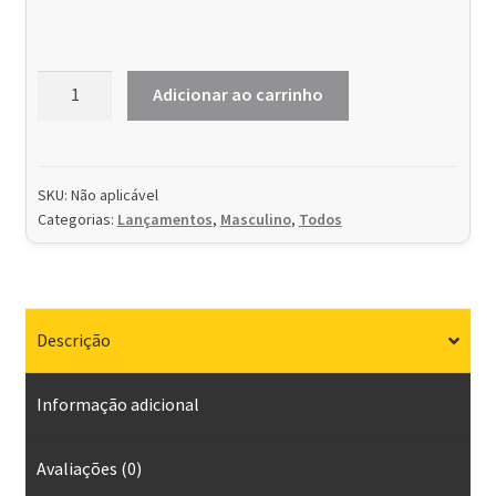
Bota
Adicionar ao carrinho
Caterpillar
2515
Nobuck
Preto
SKU:
Não aplicável
Categorias:
Lançamentos
,
Masculino
,
Todos
quantidade
Descrição
Informação adicional
Avaliações (0)